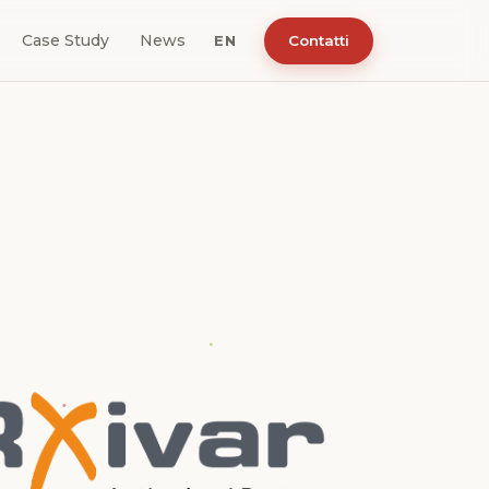
Case Study
News
Contatti
EN