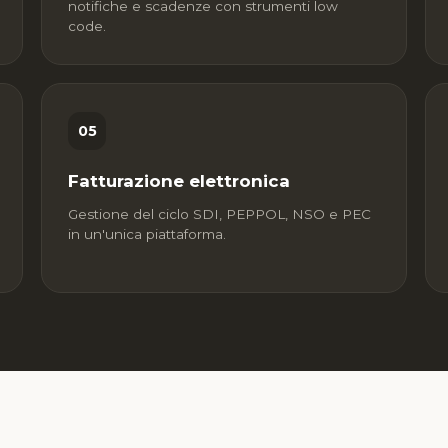
notifiche e scadenze con strumenti low
code.
05
Fatturazione elettronica
Gestione del ciclo SDI, PEPPOL, NSO e PEC
in un'unica piattaforma.