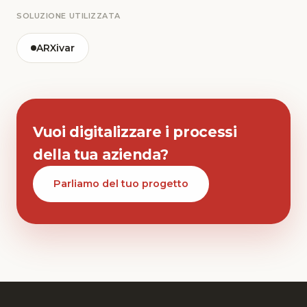
SOLUZIONE UTILIZZATA
ARXivar
Vuoi digitalizzare i processi
della tua azienda?
Parliamo del tuo progetto