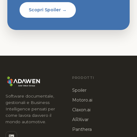
Scopri Spoiler →
PRODOTTI
Spoiler
Software documentale,
Motoro.ai
gestionali e Business
Intelligence pensati per
Claxon.ai
come lavora davvero il
ARXivar
mondo automotive.
Panthera