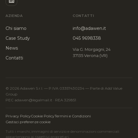
AZIENDA
CONTATTI
Chi siamo
info@adawen.it
Case Study
045 9698338
News
Via G. Morgagni, 24
37135 Verona (VR)
Contatti
© 2026 Adawen S.r.l. — P.IVA 03357430234 — Parte di Add Value
Group
PEC adawen@legalmail.it · REA 329851
Privacy Policy
Cookie Policy
Termini e Condizioni
Gestisci preferenze cookie
Tutti i marchi, immagini di servizio e denominazioni commerciali
appartengono ai rispettivi proprietari.