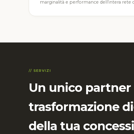
marginalità e performance dell’intera rete d
// SERVIZI
Un unico partner 
trasformazione di
della tua concess