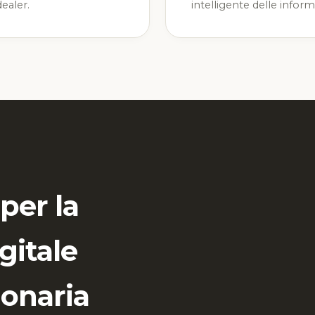
ealer.
intelligente delle inform
per la
gitale
ionaria