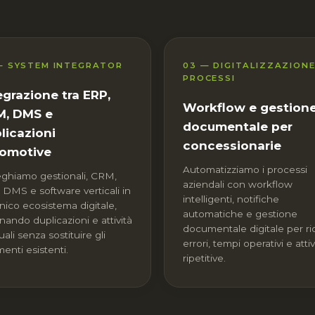
— SYSTEM INTEGRATOR
03 — DIGITALIZZAZIONE
PROCESSI
egrazione tra ERP,
Workflow e gestion
, DMS e
documentale per
licazioni
concessionarie
omotive
Automatizziamo i processi
eghiamo gestionali, CRM,
aziendali con workflow
 DMS e software verticali in
intelligenti, notifiche
nico ecosistema digitale,
automatiche e gestione
nando duplicazioni e attività
documentale digitale per ri
li senza sostituire gli
errori, tempi operativi e attiv
enti esistenti.
ripetitive.