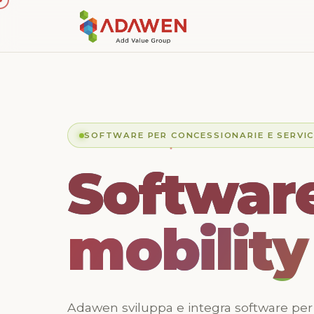
SOFTWARE PER CONCESSIONARIE E SERVI
Software
Software
Software
mobility
mobility
mobility
Adawen sviluppa e integra software per