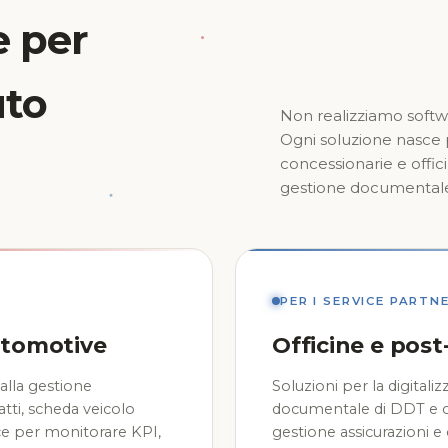
e per
uto
Non realizziamo softwa
Ogni soluzione nasce p
concessionarie e offic
gestione documentale, a
PER I SERVICE PARTN
utomotive
Officine e post
alla gestione
Soluzioni per la digitali
atti, scheda veicolo
documentale di DDT e co
ce per monitorare KPI,
gestione assicurazioni e 