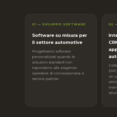
01 — SVILUPPO SOFTWARE
02 
Software su misura per
Int
il settore automotive
CRM
app
Progettiamo software
aut
personalizzati quando le
soluzioni standard non
Coll
rispondono alle esigenze
ERP,
operative di concessionarie e
un u
service partner.
elimi
manua
strum